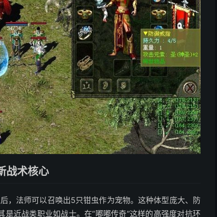
新战术核心
级后，法师可以召唤出5只钳虫作为宠物。这种体型庞大、防
其是近战类职业如战士。在“嘟嘟传奇”这样的高强度对抗环