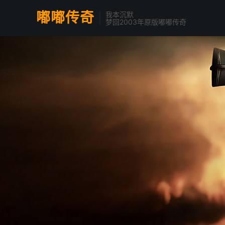
嘟嘟传奇
我本沉默
梦回2003年原版嘟嘟传奇