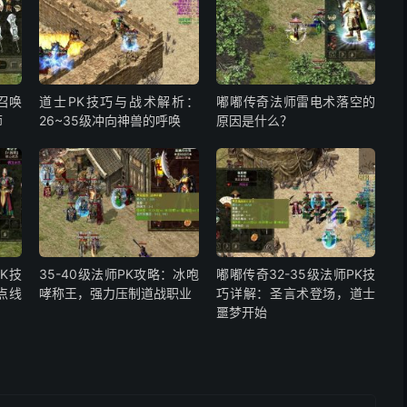
：召唤
道士PK技巧与战术解析：
嘟嘟传奇法师雷电术落空的
师
26~35级冲向神兽的呼唤
原因是什么？
PK技
35-40级法师PK攻略：冰咆
嘟嘟传奇32-35级法师PK技
点线
哮称王，强力压制道战职业
巧详解：圣言术登场，道士
噩梦开始