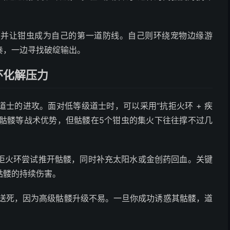
，并让钳虫成为自己的第一道防线。自己则环绕宠物边缘游
奏，一边寻找破绽输出。
环化解压力
士的进攻。面对低等级道士时，可以采用“抗拒火环 + 疾
唤骷髅等战术优势，但骷髅在5个钳虫的集火下往往撑不过几
拒火环尝试推开骷髅，同时补充太阳水或金创药回血。关键
骷髅的持续伤害。
髅送死，因为高级骷髅升级不易。一旦你成功诱惑其骷髅，道