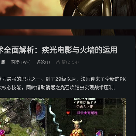
战术全面解析：疾光电影与火墙的运用
法师
阅读(1W+)
评论(1)
赞(
2154
)

力最强的职业之一。到了29级以后，法师迎来了全新的PK
大核心技能，同时借助
诱惑之光
召唤钳虫实现战术压制。