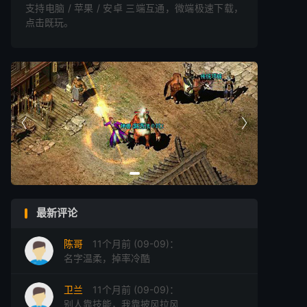
支持电脑 / 苹果 / 安卓 三端互通，微端极速下载，
点击既玩。


最新评论
陈哥
11个月前 (09-09)：
名字温柔，掉率冷酷
卫兰
11个月前 (09-09)：
别人靠技能，我靠披风拉风