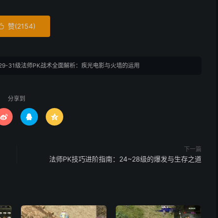
赞(
2154
)

29-31级法师PK战术全面解析：疾光电影与火墙的运用
分享到



下一篇
法师PK技巧进阶指南：24~28级的爆发与生存之道