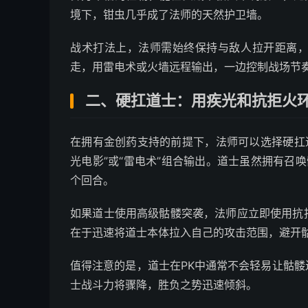
境下，钳虫几乎成了法师的天然护卫墙。
战术打法上，法师需始终保持与敌人拉开距离
走，用雷电术或火墙远程输出，一边控制战场节
二、硬扛道士：用疾光和抗拒火
在拥有金创药支持的前提下，法师可以选择硬扛道
光电影”或“雷电术”组合输出。道士虽然拥有召
个回合。
如果道士使用高级骷髅突袭，法师应立即使用抗
在于迅速将道士本体拉入自己的攻击范围，避开
值得注意的是，道士在PK中通常不会轻易让骷
士战斗力将骤降，胜负之势迅速倾斜。