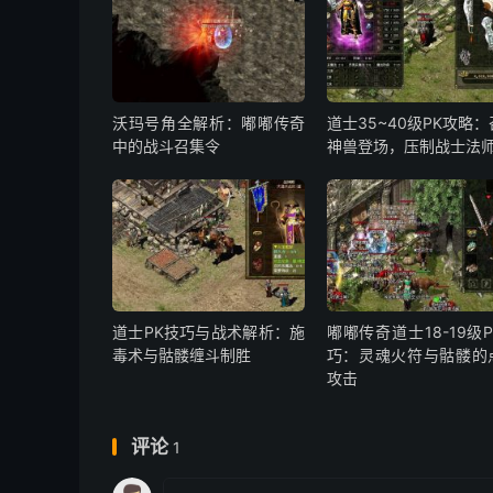
沃玛号角全解析：嘟嘟传奇
道士35~40级PK攻略
中的战斗召集令
神兽登场，压制战士法
道士PK技巧与战术解析：施
嘟嘟传奇道士18-19级
毒术与骷髅缠斗制胜
巧：灵魂火符与骷髅的
攻击
评论
1