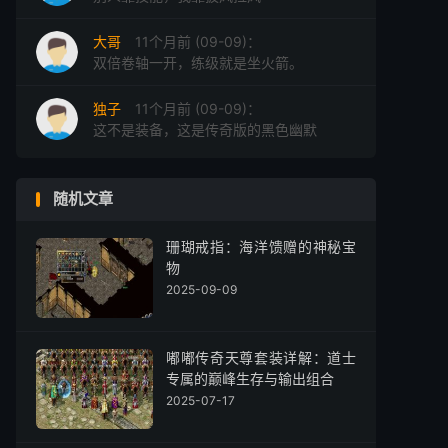
大哥
11个月前 (09-09)：
双倍卷轴一开，练级就是坐火箭。
独子
11个月前 (09-09)：
这不是装备，这是传奇版的黑色幽默
随机文章
珊瑚戒指：海洋馈赠的神秘宝
物
2025-09-09
嘟嘟传奇天尊套装详解：道士
专属的巅峰生存与输出组合
2025-07-17