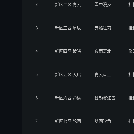
2
新区二区·青云
雪中漫步
挂
3
新区三区·星辰
赤焰狂刀
挂
4
新区四区·破晓
夜雨寄北
修
5
新区五区·天启
青云直上
挂
6
新区六区·命运
独钓寒江雪
挂
7
新区七区·轮回
梦回吹角
挂