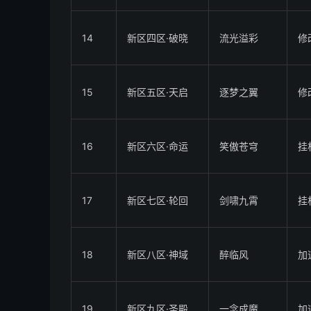
14
新区四区·破晓
流光溢彩
修
15
新区五区·天启
逐梦之翼
修改
16
新区六区·命运
笑傲苍穹
挂
17
新区七区·轮回
剑啸九霄
挂
18
新区八区·神域
醉临风
加
19
新区九区·圣殿
一念成魔
加