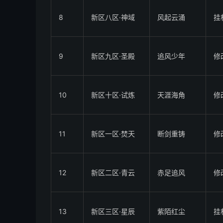
8
新区八区·神域
风起云涌
挂
9
新区九区·圣殿
追风少年
修
10
新区十区·试炼
天涯海角
修
11
新区一区·焚天
断剑重铸
修
12
新区二区·青云
赤足追风
修
13
新区三区·星辰
紫陌红尘
挂