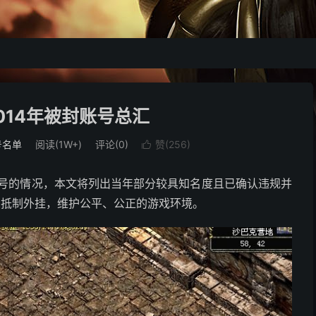
2014年被封账号总汇
号名单
阅读(1W+)
评论(0)
赞(
256
)

封号的情况，本文将列出当年部分较具知名度且已确认违规并
觉抵制外挂，维护公平、公正的游戏环境。