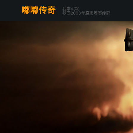
嘟嘟传奇
我本沉默
梦回2003年原版嘟嘟传奇