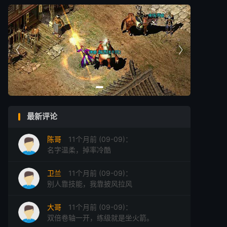


最新评论
陈哥
11个月前 (09-09)：
名字温柔，掉率冷酷
卫兰
11个月前 (09-09)：
别人靠技能，我靠披风拉风
大哥
11个月前 (09-09)：
双倍卷轴一开，练级就是坐火箭。