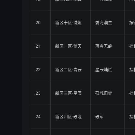
20
新区十区·试炼
碧海潮生
按
21
新区一区·焚天
落雪无痕
挂
22
新区二区·青云
星辰灿烂
挂
23
新区三区·星辰
孤城旧梦
挂
24
新区四区·破晓
破军
挂