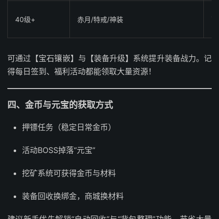
40级+
赤月/特戒/神装
高
可通过【宝石镶嵌】与【装备升级】系统提升装备战力。记
得每日签到、福利活动都能领取大量资源！
四、金币与元宝的获取方式
押镖任务（稳定日常金币）
活动BOSS掉落“元宝”
挖矿系统可获得金币与材料
装备回收换绑金，商城换材料
建议新手优先解锁“自动回收”与“背包整理”功能，节省大量