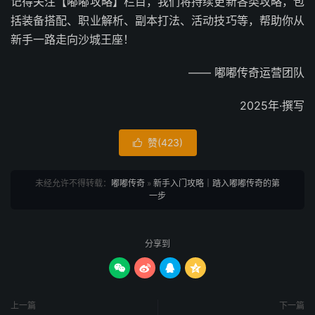
记得关注【嘟嘟攻略】栏目，我们将持续更新各类攻略，包
括装备搭配、职业解析、副本打法、活动技巧等，帮助你从
新手一路走向沙城王座！
—— 嘟嘟传奇运营团队
2025年·撰写
赞(
423
)

未经允许不得转载：
嘟嘟传奇
»
新手入门攻略｜踏入嘟嘟传奇的第
一步
分享到




上一篇
下一篇