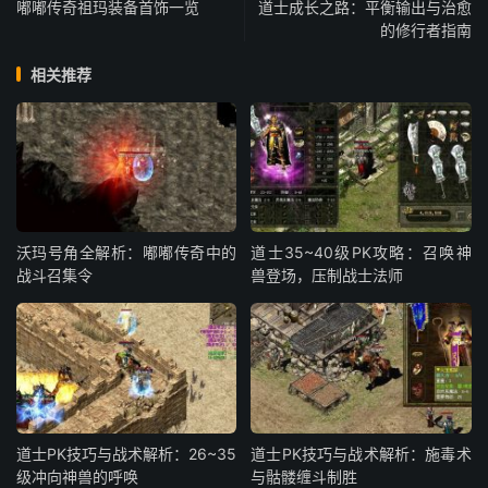
嘟嘟传奇祖玛装备首饰一览
道士成长之路：平衡输出与治愈
的修行者指南
相关推荐
沃玛号角全解析：嘟嘟传奇中的
道士35~40级PK攻略：召唤神
战斗召集令
兽登场，压制战士法师
道士PK技巧与战术解析：26~35
道士PK技巧与战术解析：施毒术
级冲向神兽的呼唤
与骷髅缠斗制胜