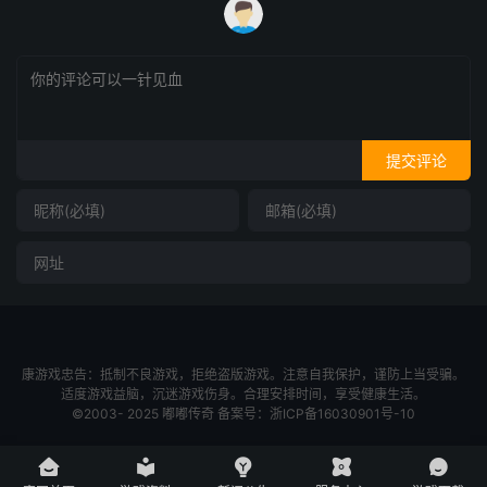
提交评论
康游戏忠告：抵制不良游戏，拒绝盗版游戏。注意自我保护，谨防上当受骗。
适度游戏益脑，沉迷游戏伤身。合理安排时间，享受健康生活。
©2003- 2025
嘟嘟传奇
备案号：
浙ICP备16030901号-10




