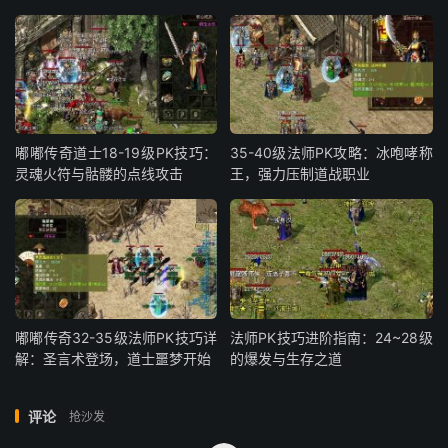
嘟嘟传奇道士18-19级PK技巧：
35-40级法师PK攻略：冰咆哮称
灵魂火符与骷髅的点线攻击
王，强力压制道战职业
嘟嘟传奇32-35级法师PK技巧详
法师PK技巧进阶指南：24~28级
解：圣言术登场，道士噩梦开始
的爆发与生存之道
评论
抢沙发