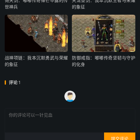
倚天剑：嘟嘟传奇锋芒毕露的传
天龙圣剑：我本沉默王者与荣耀
世神兵
的象征
战神项链：我本沉默勇武与荣耀
防御戒指：嘟嘟传奇坚韧与守护
的象征
的化身
评论
1
提交评论