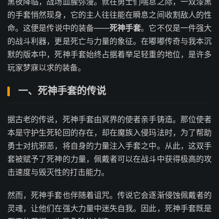
黑夜降临，战场血腥弥漫。就在勇士们喘息之际，一双漆黑
的手套悄然现身，它的主人往往能在瞬息之间收割敌人的性
命。这便是传说中的装备——
死神手套
。它不仅是一件强大
的战斗利器，更是死亡与力量的象征。在嘟嘟传奇与我本沉
默的版本中，死神手套始终占据着举足轻重的地位，是许多
玩家梦寐以求的装备。
一、死神手套的传说
据古老的传说，死神手套由冥界的使者亲手铸造。那位使者
本是守护生死轮回的存在，却在魔族入侵玛法时，为了帮助
勇士对抗邪恶，将自身的力量注入手套之中。从此，这双手
套被赋予了死神的力量，佩戴者可以在战斗中获得极高的攻
击速度与毁灭性的打击能力。
然而，死神手套也伴随着诅咒。传说它会逐渐侵蚀佩戴者的
灵魂，让他们在强大力量中迷失自我。因此，死神手套既是