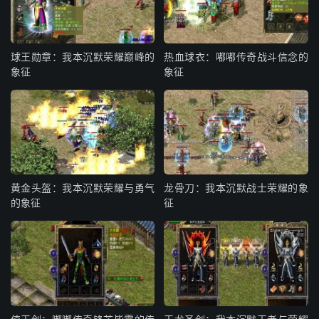
球王勋章：我本沉默荣耀巅峰的
热血球衣：嘟嘟传奇战斗信念的
象征
象征
黄金头盔：我本沉默荣耀与勇气
龙骨刀：我本沉默战士荣耀的象
的象征
征