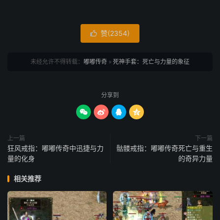
赞(
2354
)

未经允许不得转载：
嘟嘟传奇
»
死神手套：死亡与力量的象征
分享到




上一篇
下一篇
狂风戒指：嘟嘟传奇中迅捷与力
骷髅戒指：嘟嘟传奇死亡与重生
量的化身
的奇异力量
相关推荐