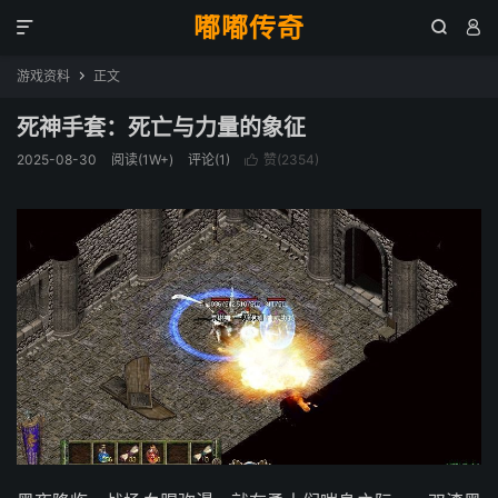
嘟嘟传奇



游戏资料
正文

死神手套：死亡与力量的象征
2025-08-30
阅读(1W+)
评论(1)
赞(
2354
)
