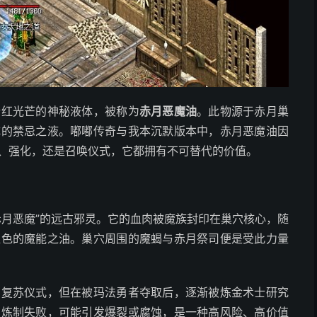
暗红光芒的神秘液体，被称为
赤月恶魔油
。此物源于赤月巢
成的禁忌之液。嘟嘟传奇与我本沉默版本中，赤月恶魔油因
、强化，还是召唤仪式，它都拥有不可替代的价值。
赤月恶魔”的远古邪灵。它的血肉被魔族封印在巢穴核心，随
红色的魔能之油。巢穴周围的魔蝎与赤月祭司便是受此力量
的复苏仪式，但在被玛法勇者夺取后，逐渐被炼金术士研究
旦炼制失败，可能引发爆裂或腐蚀，是一种高风险、高价值