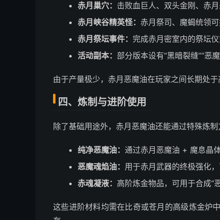
赤月巢穴：
击败血巨人、双头金刚、赤月
赤月峡谷精英怪：
赤月祭司、魔蝎统领可
赤月祭坛事件：
完成赤月密室内的祭坛仪
活动副本：
部分版本设有“黑暗裂缝”“恶
由于产量极少，赤月恶魔油在玩家之间长期处于
四、炼制与进阶使用
除了基础用途外，赤月恶魔油还能通过特殊炼制
纯净恶魔油：
通过赤月恶魔油 + 魔息
恶魔魂焰油：
用于赤月武器的终极强化，
赤魂凝液：
高阶炼金物品，可用于合成“
这些进阶材料均需在比奇或苍月的高级炼金炉