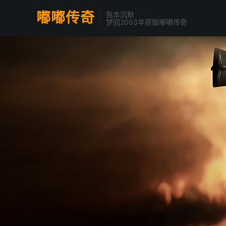
嘟嘟传奇
我本沉默
梦回2003年原版嘟嘟传奇