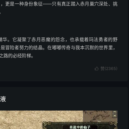
品，更是一种身份象征——只有真正踏入赤月巢穴深处、挑
。
精华。它凝聚了赤月恶魔的怨念，也承载着玛法勇者的野
都是冒险者努力的结晶。在嘟嘟传奇与我本沉默的世界里，
之路的必经阶梯。
赞(
2365
)

液