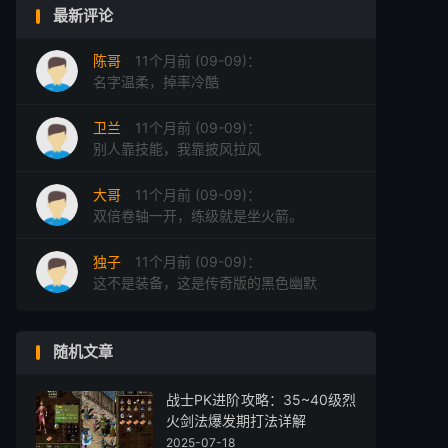
最新评论
陈哥
11个月前 (09-09)：
名字温柔，掉率冷酷
卫兰
11个月前 (09-09)：
别人靠技能，我靠披风拉风
大哥
11个月前 (09-09)：
双倍卷轴一开，练级就是坐火箭。
独子
11个月前 (09-09)：
这不是装备，这是传奇版的黑色幽默
随机文章
战士PK进阶攻略：35~40级烈
火剑法爆发期打法详解
2025-07-18