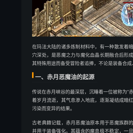
在玛法大陆的诸多炼制材料中，有一种散发着
穴深处，是恶魔之力与魔化血晶长期融合后形
其特殊用途而备受冒险者追捧，不论是装备合成
一、赤月恶魔油的起源
传说在赤月峡谷的最深层，沉睡着一位被称为“
着岁月流逝，其气息渗入地底，逐渐凝结成暗
污染而变异的结果。
古老典籍记载，赤月恶魔油原本用于恶魔族群
并用于装备强化。其蕴含的魔息极不稳定，一