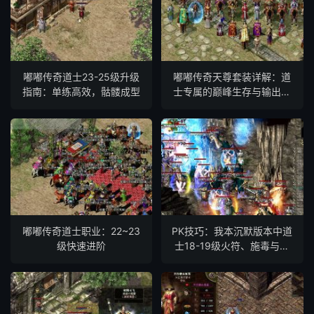
嘟嘟传奇道士23-25级升级
嘟嘟传奇天尊套装详解：道
指南：单练高效，骷髅成型
士专属的巅峰生存与输出组
合
嘟嘟传奇道士职业：22~23
PK技巧：我本沉默版本中道
级快速进阶
士18-19级火符、施毒与骷
髅的精准打击