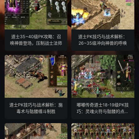
道士35~40级PK攻略：召
道士PK技巧与战术解析：
唤神兽登场，压制战士法师
26~35级冲向神兽的呼唤
道士PK技巧与战术解析：施
嘟嘟传奇道士18-19级PK技
毒术与骷髅缠斗制胜
巧：灵魂火符与骷髅的点线
攻击