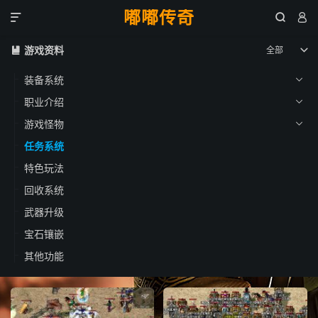
嘟嘟传奇



游戏资料
全部


装备系统

职业介绍

游戏怪物

任务系统
特色玩法
回收系统
武器升级
宝石镶嵌
其他功能