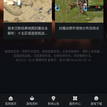
我本沉默经典地图封魔谷全
封魔谷野外怪物分布及特点
解析：十五区域逐层挑战详
解
康游戏忠告：抵制不良游戏，拒绝盗版游戏。注意自我保护，谨防上当受骗。
适度游戏益脑，沉迷游戏伤身。合理安排时间，享受健康生活。
©2003- 2025
嘟嘟传奇
备案号：
浙ICP备16030901号-10





官网首页
游戏资料
新闻公告
服务中心
游戏下载