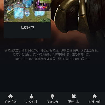
基础腰带
康游戏忠告：抵制不良游戏，拒绝盗版游戏。注意自我保护，谨防上当受骗。
适度游戏益脑，沉迷游戏伤身。合理安排时间，享受健康生活。
©2003- 2025
嘟嘟传奇
备案号：
浙ICP备16030901号-10





官网首页
游戏资料
新闻公告
服务中心
游戏下载