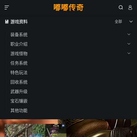
嘟嘟传奇



游戏资料
全部


装备系统

职业介绍

游戏怪物

任务系统
特色玩法
回收系统
武器升级
宝石镶嵌
其他功能