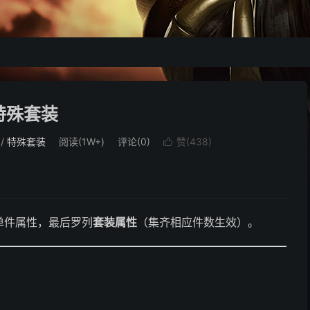
特殊套装
/
特殊套装
阅读(1W+)
评论(0)
赞(
438
)

单件属性，最后罗列
套装属性
（集齐相应件数生效）。