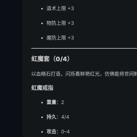
道术上限 +3
物防上限 +3
魔防上限 +3
虹魔套（0/4）
以血精石打造，闪烁着鲜艳红光，仿佛能将世间
虹魔戒指
重量
：2
持久
：4/4
攻击
：0–4