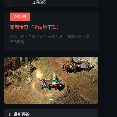
虹魔勋章
魔血套（0/4）
魔血戒指
游戏下载
魔血手镯
嘟嘟传奇（微端秒下载）
魔血项链
支持电脑 / 苹果 / 安卓 三端互通，微端极速下载，
魔血勋章
点击既玩。
祈祷套（0/6）
祈祷戒指
祈祷头盔
祈祷手镯
祈祷项链

祈祷之刃

祈祷勋章
记忆套（0/5）
记忆戒指
记忆头盔
最新评论
记忆手镯