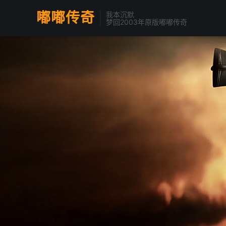
嘟嘟传奇
我本沉默
梦回2003年原版嘟嘟传奇