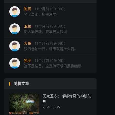
记忆项链
陈哥
11个月前 (09-09)：
记忆勋章
名字温柔，掉率冷酷
卫兰
11个月前 (09-09)：
别人靠技能，我靠披风拉风
大哥
11个月前 (09-09)：
双倍卷轴一开，练级就是坐火箭。
独子
11个月前 (09-09)：
这不是装备，这是传奇版的黑色幽默
随机文章
天龙圣衣：嘟嘟传奇的神秘防
具
2025-08-27