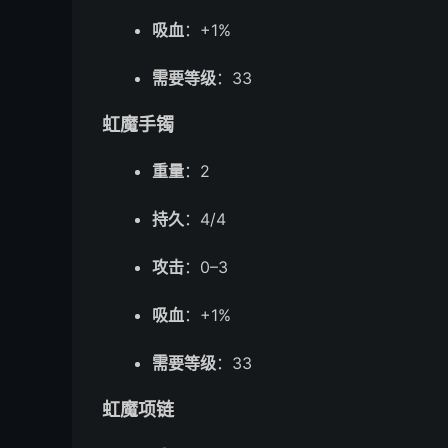
吸血
：+1%
需要等级
：33
虹魔手镯
重量
：2
持久
：4/4
攻击
：0–3
吸血
：+1%
需要等级
：33
虹魔项链