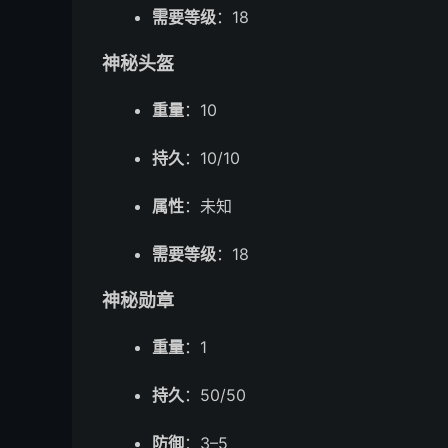
需要等级
：18
神秘头盔
重量
：10
持久
：10/10
属性
：未知
需要等级
：18
神秘勋章
重量
：1
持久
：50/50
防御
：3–5