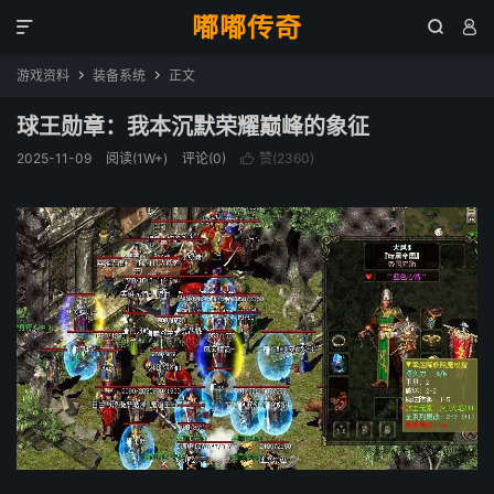
嘟嘟传奇



游戏资料
装备系统
正文


球王勋章：我本沉默荣耀巅峰的象征
2025-11-09
阅读(1W+)
评论(0)
赞(
2360
)
