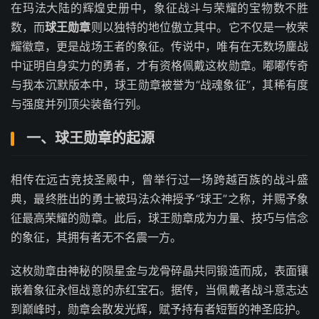
在玛法大陆的辉煌史册中，象征战斗与荣耀的宝物数不胜
数，而
球王勋章
则以独特的地位傲立其中。它不仅是一枚荣
耀徽章，更是战场王者的象征。传说中，唯有在无数场鏖战
中证明自身实力的勇者，才有资格佩戴这枚勋章。嘟嘟传奇
与我本沉默版本中，球王勋章被誉为“战魂象征”，其稀有度
与强度并列顶尖装备行列。
一、球王勋章的起源
相传在远古竞技圣殿中，曾举行过一场跨越百族的战斗盛
典，最终胜出的勇士被玛法众神授予“球王”之称，并赐予象
征最高荣耀的勋章。此后，球王勋章成为力量、技巧与信念
的象征，其拥有者无不名震一方。
这枚勋章由神秘的陨星金与龙骨碎晶共同锻造而成，表面镶
嵌着象征永恒战意的赤红宝石。据传，当佩戴者战斗意志达
到巅峰时，勋章会散发光辉，赋予持有者短暂的神圣庇护。