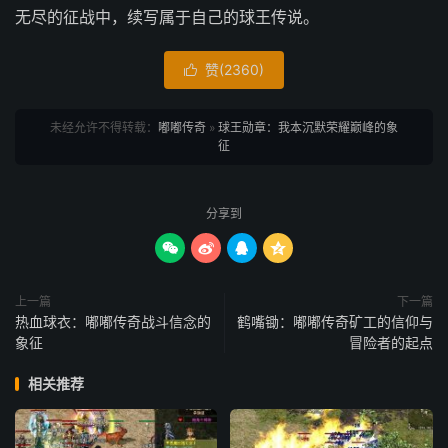
无尽的征战中，续写属于自己的球王传说。
赞(
2360
)

未经允许不得转载：
嘟嘟传奇
»
球王勋章：我本沉默荣耀巅峰的象
征
分享到




上一篇
下一篇
热血球衣：嘟嘟传奇战斗信念的
鹤嘴锄：嘟嘟传奇矿工的信仰与
象征
冒险者的起点
相关推荐