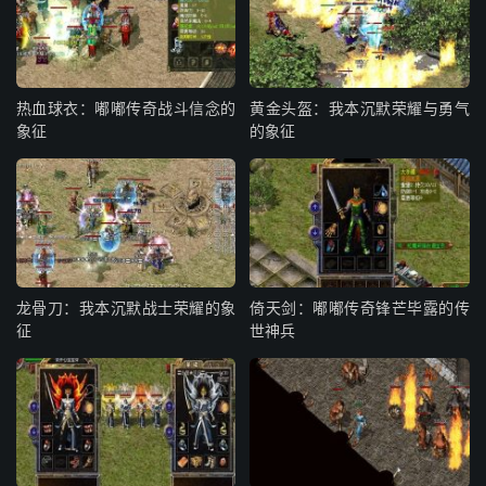
热血球衣：嘟嘟传奇战斗信念的
黄金头盔：我本沉默荣耀与勇气
象征
的象征
龙骨刀：我本沉默战士荣耀的象
倚天剑：嘟嘟传奇锋芒毕露的传
征
世神兵