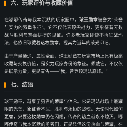
六、玩家评价与收藏价值
在嘟嘟传奇与我本沉默的玩家圈中，
球王勋章
被誉为“荣誉
与实力的双重象征”。它不仅代表顶尖战力，更象征着无数
战斗胜利与热血拼搏的见证。许多老玩家即使不再征战玛
法，也依旧珍藏着这枚勋章，视其为当年的荣光印记。
由于产量稀少、属性全面，球王勋章在玩家市场上具有极高
收藏与交换价值，是实力玩家身份的象征。佩戴它，不仅仅
是展示力量，更是宣告——“我，曾登顶玛法巅峰。”
七、结语
球王勋章，凝聚了勇者的荣耀与信念。它是玛法战场上最耀
眼的光芒，象征着不屈、胜利与永恒的战魂。无论时代如何
更替，只要这枚勋章仍在闪耀，传奇的热血就永不熄灭。嘟
嘟传奇与我本沉默的勇者们，正是凭借这份热血与荣耀，在