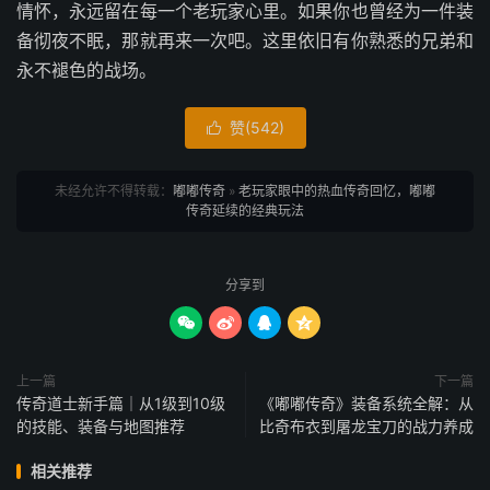
情怀，永远留在每一个老玩家心里。如果你也曾经为一件装
备彻夜不眠，那就再来一次吧。这里依旧有你熟悉的兄弟和
永不褪色的战场。
赞(
542
)

未经允许不得转载：
嘟嘟传奇
»
老玩家眼中的热血传奇回忆，嘟嘟
传奇延续的经典玩法
分享到




上一篇
下一篇
传奇道士新手篇｜从1级到10级
《嘟嘟传奇》装备系统全解：从
的技能、装备与地图推荐
比奇布衣到屠龙宝刀的战力养成
相关推荐