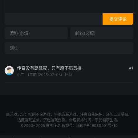
提交评论
传奇没有高低配，只有愿不愿意拼。
#1
小二
1年前 (2025-07-08)
回复
康游戏忠告：抵制不良游戏，拒绝盗版游戏。注意自我保护，谨防上当受骗。
适度游戏益脑，沉迷游戏伤身。合理安排时间，享受健康生活。
©2003- 2025
嘟嘟传奇
备案号：
浙ICP备16030901号-10