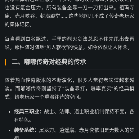
也没有氪金压力，所有装备全靠一刀一刀打出来。祖玛寺
庙、赤月峡谷、封魔殿堂……这些地图几乎成了传奇老玩家
的集体记忆。
每当看到白名飘过，手里的烈火剑法总忍不住先甩出去再
说。那种随时随地“见人就砍”的快意，如今依然让人怀念。
二、嘟嘟传奇对经典的传承
随着热血传奇版本的不断演化，很多人觉得老味道越来越
淡。而嘟嘟传奇则坚持了“装备靠打，爆率真实”的经典模
式，给老玩家一个重温往昔的空间。
经典三职业：
战士、法师、道士职业机制保持不变，各
有特色。
装备系统：
屠龙刀、逍遥扇、赤月套依旧是无数人的梦
想。