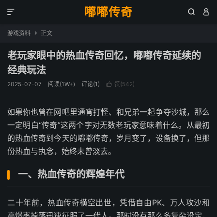
嘟嘟传奇



游戏资料
正文

老玩家眼中的热血传奇回忆，嘟嘟传奇延续的
经典玩法
2025-07-07
阅读(1W+)
评论(1)
赞(
542
)

如果你也曾在网吧里通宵打怪、和兄弟一起争夺沙城，那么
一定明白“传奇”这两个字对无数老玩家意味着什么。从最初
的热血传奇到今天的嘟嘟传奇，岁月变了，设备换了，但那
份热血与执念，始终未曾淡去。
一、热血传奇的辉煌年代
二十年前，热血传奇横空出世，凭借自由PK、万人攻沙和
高爆率掉落迅速征服了一代人。那时没有那么多复杂设定，