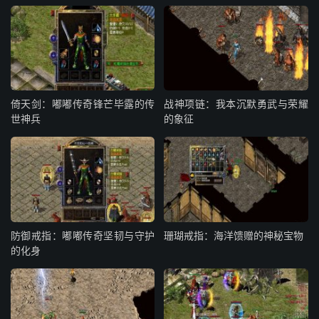
倚天剑：嘟嘟传奇锋芒毕露的传
战神项链：我本沉默勇武与荣耀
世神兵
的象征
防御戒指：嘟嘟传奇坚韧与守护
珊瑚戒指：海洋馈赠的神秘宝物
的化身