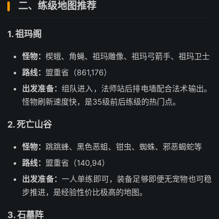
二、练级地图推荐
1. 祖玛阁
怪物：
楔蛾、角蝇、祖玛雕像、祖玛弓箭手、祖玛卫士
路线：
盟重省（861,176）
出发准备：
组队进入，法师站后排电墙配合法术输出。
怪物刷新速度快，是35级前后练级的热门点。
2. 死亡山谷
怪物：
跳跳蜂、黑色恶蛆、钳虫、蜘蛛、邪恶蝎蛇等
路线：
盟重省（140,94）
出发准备：
一人单练即可，装备足够即便无宠物也可稳
步推进，是经验性价比极高的地图。
3. 石墓阵