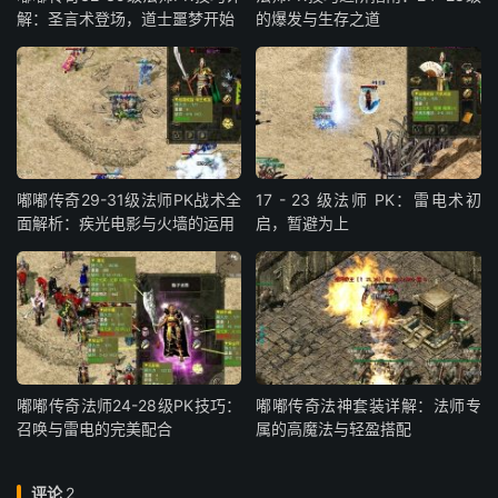
解：圣言术登场，道士噩梦开始
的爆发与生存之道
嘟嘟传奇29-31级法师PK战术全
17 - 23 级法师 PK：雷电术初
面解析：疾光电影与火墙的运用
启，暂避为上
嘟嘟传奇法师24-28级PK技巧：
嘟嘟传奇法神套装详解：法师专
召唤与雷电的完美配合
属的高魔法与轻盈搭配
评论
2