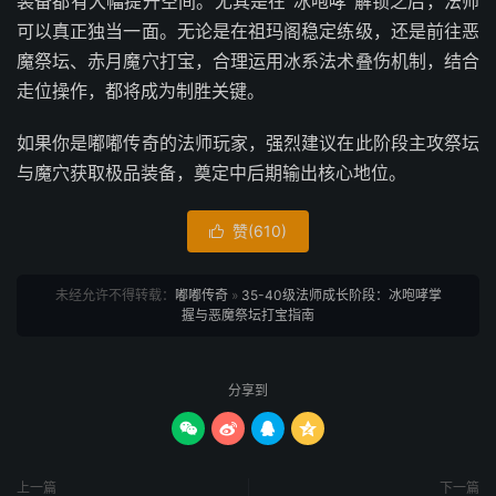
装备都有大幅提升空间。尤其是在“冰咆哮”解锁之后，法师
可以真正独当一面。无论是在祖玛阁稳定练级，还是前往恶
魔祭坛、赤月魔穴打宝，合理运用冰系法术叠伤机制，结合
走位操作，都将成为制胜关键。
如果你是嘟嘟传奇的法师玩家，强烈建议在此阶段主攻祭坛
与魔穴获取极品装备，奠定中后期输出核心地位。
赞(
610
)

未经允许不得转载：
嘟嘟传奇
»
35-40级法师成长阶段：冰咆哮掌
握与恶魔祭坛打宝指南
分享到




上一篇
下一篇