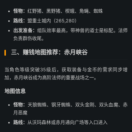
怪物：
红野猪、黑野猪、楔蛾、角蝇、蜘蛛
路线：
盟重土城内（265,280）
出发准备：
组队效率最高，带神兽的道士是标配。法师
负责群伤收尾。
三、赚钱地图推荐：赤月峡谷
当角色等级突破35级后，获取装备与金币的需求同步增
加，赤月峡谷成为高阶法师的重要战场之一。
地图信息
怪物：
天狼蜘蛛、钢牙蜘蛛、双头金刚、双头血魔、赤
月恶魔
路线：
从沃玛森林或赤月通向广场等入口进入