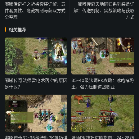
嘟嘟传奇神之祈祷套装详解：五
嘟嘟传奇天地同归系列装备详
件套属性、隐藏机制与获取方式
解：传送机制、实战策略与获取
全整理
方式
相关推荐
嘟嘟传奇法师雷电术落空的原因
35-40级法师PK攻略：冰咆哮称
是什么？
王，强力压制道战职业
嘟嘟传奇32-35级法师PK技巧详
法师PK技巧进阶指南：24~28级