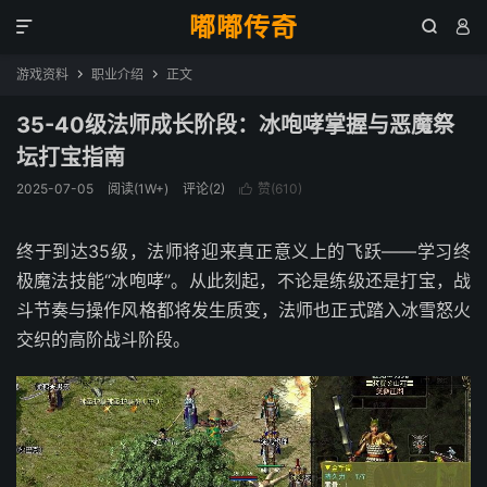
嘟嘟传奇



游戏资料
职业介绍
正文


35-40级法师成长阶段：冰咆哮掌握与恶魔祭
坛打宝指南
2025-07-05
阅读(1W+)
评论(2)
赞(
610
)

终于到达35级，法师将迎来真正意义上的飞跃——学习终
极魔法技能“冰咆哮”。从此刻起，不论是练级还是打宝，战
斗节奏与操作风格都将发生质变，法师也正式踏入冰雪怒火
交织的高阶战斗阶段。