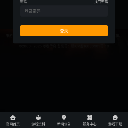
密码
找回密码
康游戏忠告：抵制不良游戏，拒绝盗版游戏。注意自我保护，谨防上当受骗。
适度游戏益脑，沉迷游戏伤身。合理安排时间，享受健康生活。
©2003- 2025
嘟嘟传奇
备案号：
浙ICP备16030901号-10





官网首页
游戏资料
新闻公告
服务中心
游戏下载